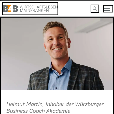
Hel­mut Mar­tin, In­hab­er der Würzburg­er
Busi­ness Coach Akademie