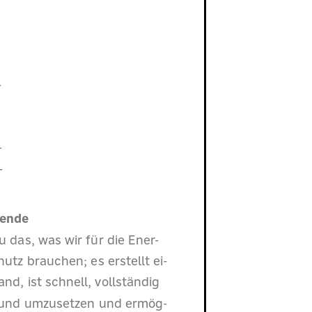
-
-
-
wende
 das, was wir für die Ener-
tz brauchen; es erstellt ei-
nd, ist schnell, vollständig
n und umzusetzen und ermög-