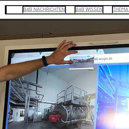
B4B NACHRICHTEN
B4B WISSEN
THEMA