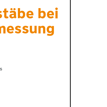
täbe bei
messung
es