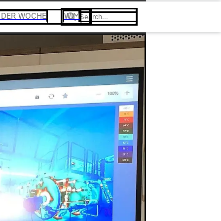
Search
 DER WOCHE
WIM
Search...
term