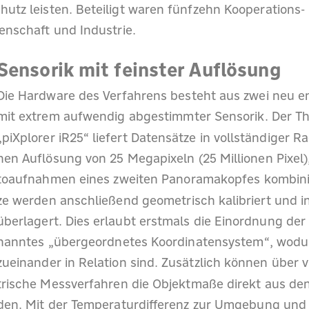
hutz leisten. Beteiligt waren fünfzehn Kooperations-
enschaft und Industrie.
Sensorik mit feinster Auflösung
Die Hardware des Verfahrens besteht aus zwei neu 
mit extrem aufwendig abgestimmter Sensorik. Der 
„piXplorer iR25“ liefert Datensätze in vollständiger Ra
hen Auflösung von 25 Megapixeln (25 Millionen Pixel)
toaufnahmen eines zweiten Panoramakopfes kombinie
ze werden anschließend geometrisch kalibriert und 
überlagert. Dies erlaubt erstmals die Einordnung der 
nanntes „übergeordnetes Koordinatensystem“, wodur
zueinander in Relation sind. Zusätzlich können über 
trische Messverfahren die Objektmaße direkt aus de
den. Mit der Temperaturdifferenz zur Umgebung und d