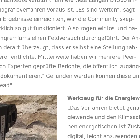
Fachleute verblüfft, um wie viele Längen DT360 an-
rafieverfahren voraus ist. „Es sind Welten“, sagt
sten Ergebnisse einreichten, war die Community skep-
klich so gut funktioniert. Also zogen wir los und ha-
tengremiums einen Feldversuch durchgeführt. Der An
 derart überzeugt, dass er selbst eine Stellungnah-
veröffentlichte. Mittlerweile haben wir mehrere Peer-
on Experten geprüfte Berichte, die öffentlich zugäng
se dokumentieren.“ Gefunden werden können diese un
ead“.
Werkzeug für die Energie
„Das Verfahren bietet genau
giewende und den Klimaschu
nen energetischen Ist-Zusta
digital, leicht anzuwende