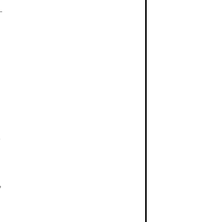
-
-
,