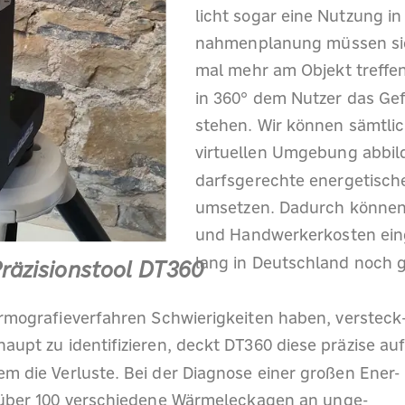
licht sogar eine Nutzung i
nahmenplanung müssen sich 
mal mehr am Objekt treffen
in 360° dem Nutzer das Gefü
stehen. Wir können sämtlic
virtuellen Umgebung abbild
darfsgerechte energetisc
umsetzen. Dadurch können e
und Handwerkerkosten eing
lang in Deutschland noch g
räzisionstool DT360
mografieverfahren Schwierigkeiten haben, versteck
aupt zu identifizieren, deckt DT360 diese präzise au
em die Verluste. Bei der Diagnose einer großen Ener-
 über 100 verschiedene Wärmeleckagen an unge-