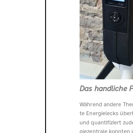
Das handliche P
Während andere Ther
te Energielecks überh
und quantifiziert zud
giezentrale konnten